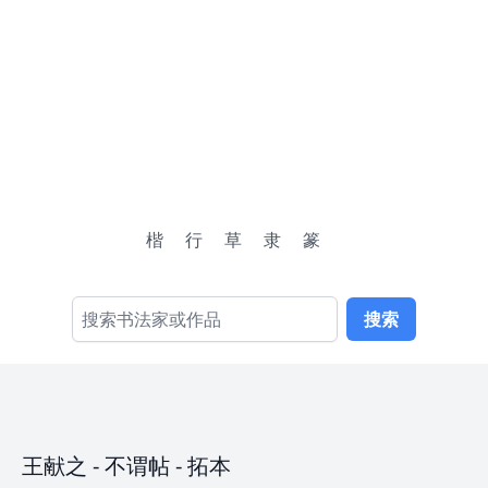
楷
行
草
隶
篆
搜索
王献之
-
不谓帖
- 拓本