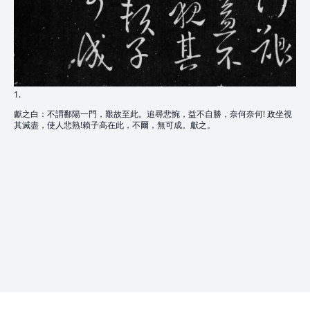
1.
獻之白：不謂鄱陽一門，艱故至此。追尋悲惋，益不自勝，奈何奈何! 政坐視
其滅盡，使人悲熟!賴子高在此，不爾，無可成。獻之。