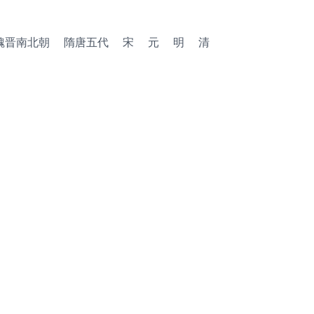
魏晋南北朝
隋唐五代
宋
元
明
清