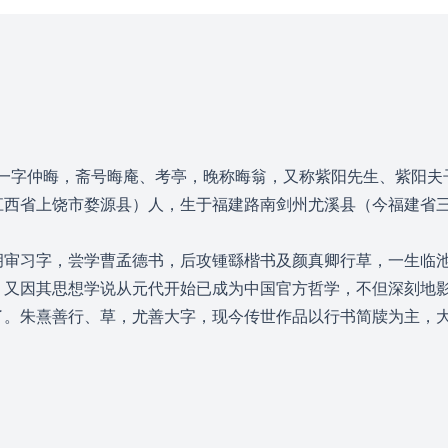
，字元晦，一字仲晦，斋号晦庵、考亭，晚称晦翁，又称紫阳先生、紫
江西省上饶市婺源县）人，生于福建路南剑州尤溪县（今福建省
胡审习字，尝学曹孟德书，后攻锺繇楷书及颜真卿行草，一生临
。又因其思想学说从元代开始已成为中国官方哲学，不但深刻地
了。朱熹善行、草，尤善大字，现今传世作品以行书简牍为主，