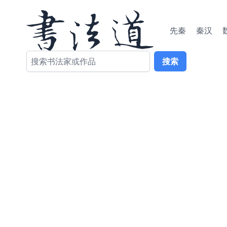
先秦
秦汉
搜索