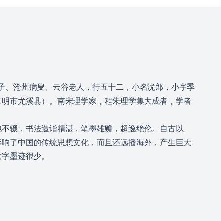
阳夫子、沧州病叟、云谷老人，行五十二，小名沋郎，小字季
三明市尤溪县）。南宋理学家，程朱理学集大成者，学者
池不辍，书法造诣精湛，笔墨雄赡，超逸绝伦。自古以
影响了中国的传统思想文化，而且还远播海外，产生巨大
大字墨迹很少。