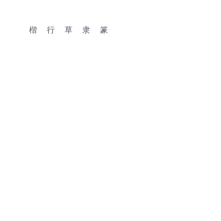
楷
行
草
隶
篆