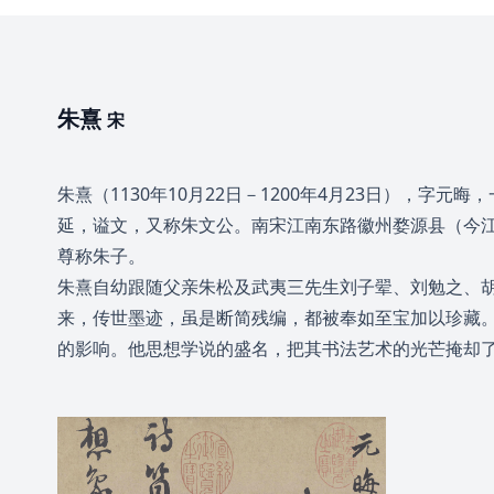
朱熹
宋
朱熹（1130年10月22日－1200年4月23日）
延，谥文，又称朱文公。南宋江南东路徽州婺源县（今
尊称朱子。
朱熹自幼跟随父亲朱松及武夷三先生刘子翚、刘勉之、
来，传世墨迹，虽是断简残编，都被奉如至宝加以珍藏
的影响。他思想学说的盛名，把其书法艺术的光芒掩却