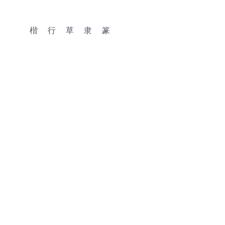
楷
行
草
隶
篆