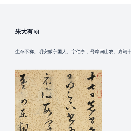
朱大有
明
生卒不祥。明安徽宁国人。字伯亨，号摩诃山农。嘉靖十二