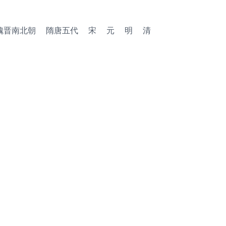
魏晋南北朝
隋唐五代
宋
元
明
清