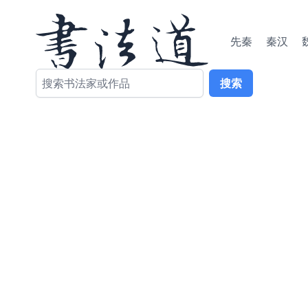
先秦
秦汉
搜索