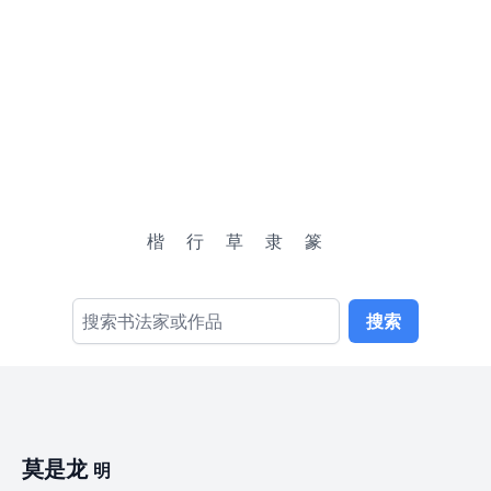
楷
行
草
隶
篆
搜索
莫是龙
明